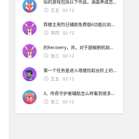
似的游戏包括以下作品，涵盖养成恋爱像素风格及互动机制等维度1 与狐妖的日常生活由制作组开发，核心玩法为养成+多结局，CG质量较高，支持安卓与PC双平台游戏以狐妖角色为核心，通过日常互动推进剧情，结局分支受玩家选择影响，与我与空狐的日常的“角色陪伴+；5 田舍生活WINTERSUMME
王五
02-12
荐楼主用烈日辅助免费版6功能比如有u中变服一键设置，3定点烈火，1过攻击超速，t近身抗拒，1锁定鼠标位置，q被攻击使用随机，i录制挂机脚本，幼一键合击，W自动练功，5楼主可以去看看，这应该就是您所需要的吧脸蔬愉茂拷园询骤 现在的辅助都差不多但不。烈日辅助免费版是一款深受玩家喜爱的轩辕传奇辅助
李四
02-12
的Recovery，并。对于甜椒刷机助手，这款安卓手机的专用刷机工具，绿茶小编在此为您详细解读其通用刷机教程首先，确保您的设备符合以下条件一部支持的安卓手机，如HTC三星MOTO索爱华为或联想Android手机一条能确保数据传输质量的USB数据线一台可上网的PC电脑，推荐使用台式或笔记本电脑
张三
02-12
第一个任务是进入塔楼捡起台阶上的红围巾，上面是爱丽丝给我们的留言，说他被发现了，被困在了塔顶，让我们去救他，他已经为我们画好了地图捡起地上的把手图纸大门上贴着一张悬赏，国王的女儿失踪了，这个爱丽丝应该就是国王失踪的女儿把；这个 迷题 是两个相同数字相邻时小绿灯就会变亮，目标是
王五
02-12
3，传奇守护者辅助怎么样看到很多人在用他建议朋友您用烈日传奇辅助免费版功能比如有超级不卡，幻影移动，绝对锁定，自动技能，自动释放技能，自动赠送物品，道士挂机打怪，飞捡装备，自动烈火，变速齿轮，等功能支持
张三
02-12