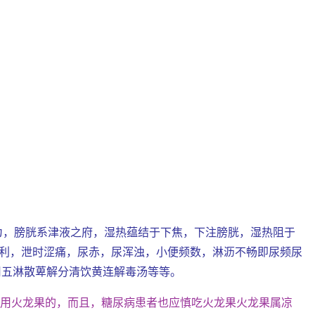
认为，膀胱系津液之府，湿热蕴结于下焦，下注膀胱，湿热阻于
利，泄时涩痛，尿赤，尿浑浊，小便频数，淋沥不畅即尿频尿
用五淋散萆解分清饮黄连解毒汤等等。
食用火龙果的，而且，糖尿病患者也应慎吃火龙果火龙果属凉