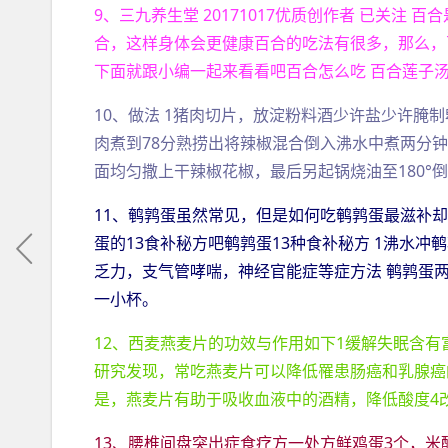
9、三九养生堂 20171017优质创作者 已关
合，这样身体会更健康百合的吃法有很多，那么，
下面就跟小编一起来看看吧百合怎么吃 百合莲子汤 
10、做法 1猪肉切片，放淀粉料酒少许盐少许腌
肉煮到78分熟捞出将辣椒混合倒入沸水中煮两分
面均匀撒上干辣椒花椒，最后另起锅烧油至180°
11、鹌鹑蛋虽然常见，但是如何吃鹌鹑蛋最滋补
蛋的13食补秘方吧鹌鹑蛋13种食补秘方 1沸水冲
乏力，支气管哮喘，神经官能症等症方法 鹌鹑蛋
一小杯。
12、西麦燕麦片的功效与作用如下1缓解失眠含有
研究发现，常吃燕麦片可以降低罹患肠癌和乳腺癌
是，燕麦片有助于吸收血液中的酒精，降低酸度4
13、腰椎间盘突出症食疗方一处方鲜鸡蛋3个，米