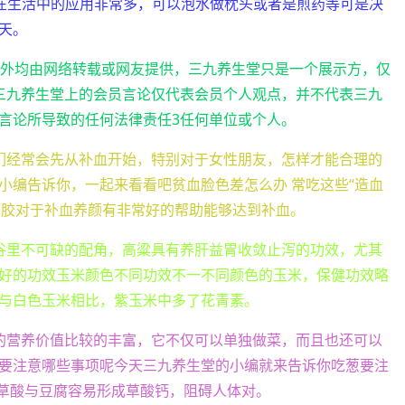
明子在生活中的应用非常多，可以泡水做枕头或者是煎药等可是决
天。
之外均由网络转载或网友提供，三九养生堂只是一个展示方，仅
三九养生堂上的会员言论仅代表会员个人观点，并不代表三九
言论所导致的任何法律责任3任何单位或个人。
们经常会先从补血开始，特别对于女性朋友，怎样才能合理的
小编告诉你，一起来看看吧贫血脸色差怎么办 常吃这些“造血
阿胶对于补血养颜有非常好的帮助能够达到补血。
谷里不可缺的配角，高粱具有养肝益胃收敛止泻的功效，尤其
好的功效玉米颜色不同功效不一不同颜色的玉米，保健功效略
与白色玉米相比，紫玉米中多了花青素。
的营养价值比较的丰富，它不仅可以单独做菜，而且也还可以
要注意哪些事项呢今天三九养生堂的小编就来告诉你吃葱要注
的草酸与豆腐容易形成草酸钙，阻碍人体对。