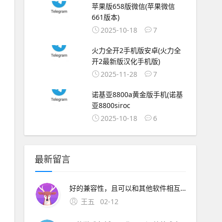
苹果版658版微信(苹果微信
661版本)
2025-10-18
7
火力全开2手机版安卓(火力全
开2最新版汉化手机版)
2025-11-28
7
诺基亚8800a黄金版手机(诺基
亚8800siroc
2025-10-18
6
最新留言
好的兼容性，且可以和其他软件相互协作，广泛应用于广告制作和电视节目制作中2爱剪辑完全根据中国人的使用习惯功能需求与审美特点进行全新设计，许多创新功能都。14、AE手机版中文版是一款为AE软件用户打造的便捷指南应用，提供详细操作教程和技巧分享，适合不同水平用户
王五
02-12