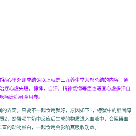
在猪心里外即成结语以上就是三九养生堂为您总结的内容，通
治疗心虚失眠，惊悸，自汗，精神恍惚等症也适宜心虚多汗自
癫痛癔病者食用参。
间的界定，只要不一起食用就好，原因如下1，螃蟹中的胆固醇
质2，螃蟹喝牛奶中反应后生成的物质进入血液中，会阻碍血
丰富的动物蛋白，一起食用会影响其吸收功效。