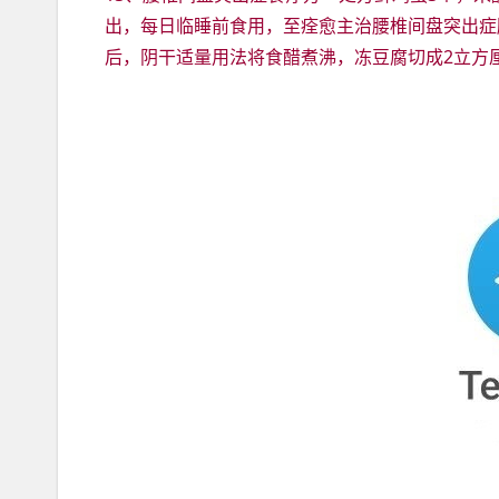
出，每日临睡前食用，至痊愈主治腰椎间盘突出症
后，阴干适量用法将食醋煮沸，冻豆腐切成2立方