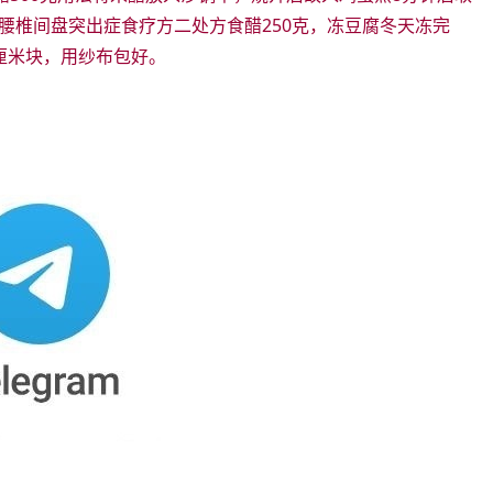
腰椎间盘突出症食疗方二处方食醋250克，冻豆腐冬天冻完
厘米块，用纱布包好。