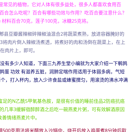
注 百合是常见的植物，它对人体有很多益处，很多人都喜欢食用百
百合怎么吃呢？百合有哪些功效与作用？吃百合要注意什么？
材料百合70克，莲子100克，冰糖25克将。
制郫县豆瓣酱辣椒碎辣椒油混合2将蔬菜煮熟，放进容器腌好的
钟3将肉片倒入辣椒汤煮透，将煮好的肉和汤倒在蔬菜上，在上
倒在肉片上，即可。
却没有多少人知道，下面三九养生堂小编就为大家介绍一下鹌鹑
鹌鹑蛋 功效 有滋养五脏，润肺定喘作用适用于体弱多病，气短
两个，打入杯内，放入少许食盐或蜂蜜搅匀，用滚烫的沸水冲满
富足的N乙酰5甲氧基色胺，是很有价值的睡前佳品2防癌抗癌
的几率3缓解宿醉醉酒之后吃一碗燕麦片粥，可有效解酒原因
改善情绪燕麦片中。
醋500克用法将米醋放入沙锅中，烧开后故入鸡蛋煮8分钟后取