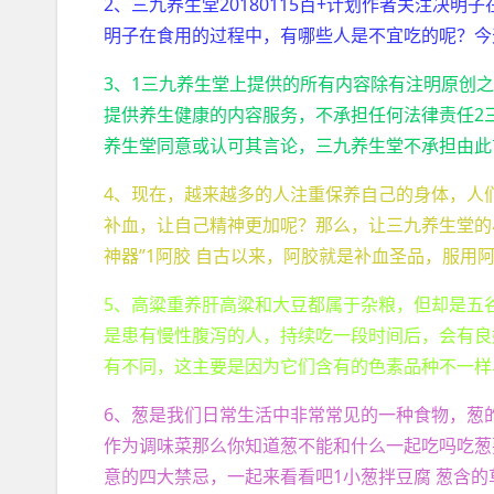
2、三九养生堂20180115百+计划作者关注决
明子在食用的过程中，有哪些人是不宜吃的呢？今
3、1三九养生堂上提供的所有内容除有注明原创
提供养生健康的内容服务，不承担任何法律责任2
养生堂同意或认可其言论，三九养生堂不承担由此
4、现在，越来越多的人注重保养自己的身体，人
补血，让自己精神更加呢？那么，让三九养生堂的
神器”1阿胶 自古以来，阿胶就是补血圣品，服用
5、高粱重养肝高粱和大豆都属于杂粮，但却是五
是患有慢性腹泻的人，持续吃一段时间后，会有良
有不同，这主要是因为它们含有的色素品种不一样
6、葱是我们日常生活中非常常见的一种食物，葱
作为调味菜那么你知道葱不能和什么一起吃吗吃葱
意的四大禁忌，一起来看看吧1小葱拌豆腐 葱含