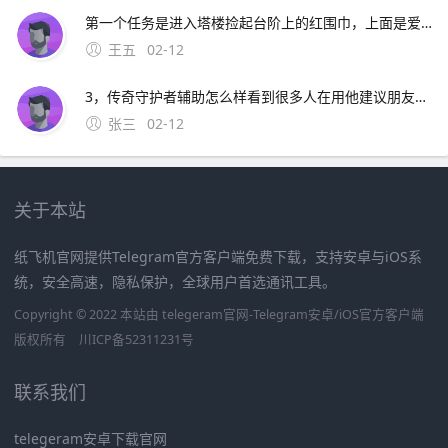
第一个任务是进入塔楼捡起台阶上的红围巾，上面是爱丽丝给我们的留言，说他被发现了，被困在了塔顶，让我们去救他，他已经为我们画好了地图捡起地上的把手图纸大门上贴着一张悬赏，国王的女儿失踪了，这个爱丽丝应该就是国王失踪的女儿把；这个 迷题 是两个相同数字相邻时小绿灯就会变亮，目标是
王五
02-12
3，传奇守护者辅助怎么样看到很多人在用他建议朋友您用烈日传奇辅助免费版功能比如有超级不卡，幻影移动，绝对锁定，自动技能，自动释放技能，自动赠送物品，道士挂机打怪，飞捡装备，自动烈火，变速齿轮，等功能支持
张三
02-12
关于本站
纸飞机官网提供Telegram官方客户端免费下载，支持安卓与iOS系
统，安全高速，隐私保护，全球用户首选通讯工具。
Copyright © 2022 本站由 telegeram官网-Telegram安卓/iOS官方客户端
版权所有
川ICP备52311231号
联系我们
telegeram安卓下载官网