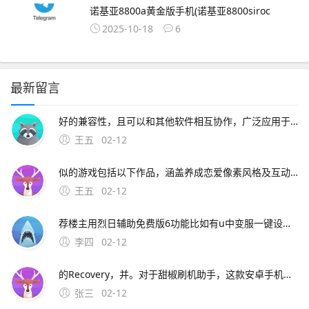
诺基亚8800a黄金版手机(诺基亚8800siroc
2025-10-18
6
最新留言
好的兼容性，且可以和其他软件相互协作，广泛应用于广告制作和电视节目制作中2爱剪辑完全根据中国人的使用习惯功能需求与审美特点进行全新设计，许多创新功能都。14、AE手机版中文版是一款为AE软件用户打造的便捷指南应用，提供详细操作教程和技巧分享，适合不同水平用户
王五
02-12
似的游戏包括以下作品，涵盖养成恋爱像素风格及互动机制等维度1 与狐妖的日常生活由制作组开发，核心玩法为养成+多结局，CG质量较高，支持安卓与PC双平台游戏以狐妖角色为核心，通过日常互动推进剧情，结局分支受玩家选择影响，与我与空狐的日常的“角色陪伴+；5 田舍生活WINTERSUMME
王五
02-12
荐楼主用烈日辅助免费版6功能比如有u中变服一键设置，3定点烈火，1过攻击超速，t近身抗拒，1锁定鼠标位置，q被攻击使用随机，i录制挂机脚本，幼一键合击，W自动练功，5楼主可以去看看，这应该就是您所需要的吧脸蔬愉茂拷园询骤 现在的辅助都差不多但不。烈日辅助免费版是一款深受玩家喜爱的轩辕传奇辅助
李四
02-12
的Recovery，并。对于甜椒刷机助手，这款安卓手机的专用刷机工具，绿茶小编在此为您详细解读其通用刷机教程首先，确保您的设备符合以下条件一部支持的安卓手机，如HTC三星MOTO索爱华为或联想Android手机一条能确保数据传输质量的USB数据线一台可上网的PC电脑，推荐使用台式或笔记本电脑
张三
02-12